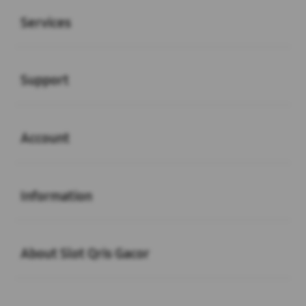
Services
Buka
Support
Buka
Account
Buka
Information
Buka
About Slot Qris Gacor