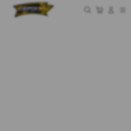
Skip
to
Cari
Troli
Login
Navigation
content