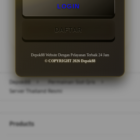
LOGIN
LOGIN
DAFTAR
DAFTAR
Depok88 Website Dengan Pelayanan Terbaik 24 Jam
© COPYRIGHT 2026 Depok88
Layer Popup Close
Depok88
>
Permainan Slot Qris
>
Server Thailand Resmi
Buka
Footer Navigation
Products
Buka