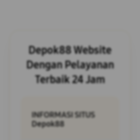
Depok88 Website
Dengan Pelayanan
Terbaik 24 Jam
INFORMASI SITUS
Depok88