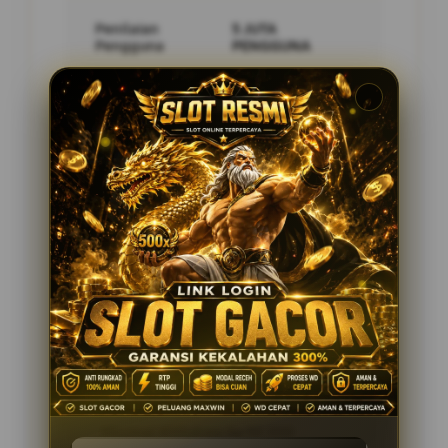
Penilaian
5 JUTA
Pengguna
PENGGUNA
Minimal Deposit
10.000 Ribu
Layanan Support
24/7
Platform
Multi-Device
PENAWARAN SPESIAL
BONUS NEW MEMBER 10%
Minimal Deposit Rp. 10.000
Minimal Withdraw Rp 50.000